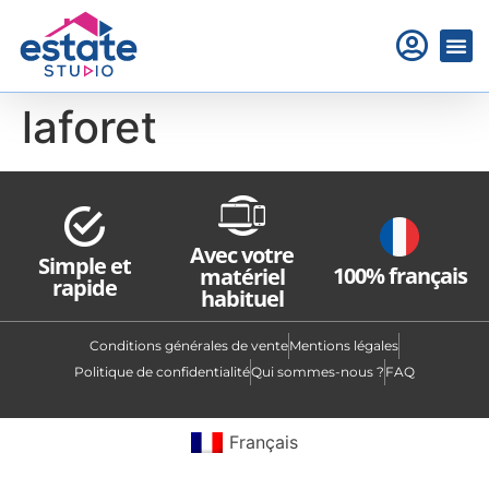
laforet
Avec votre
Simple et
100% français
matériel
rapide
habituel
Conditions générales de vente
Mentions légales
Politique de confidentialité
Qui sommes-nous ?
FAQ
Français